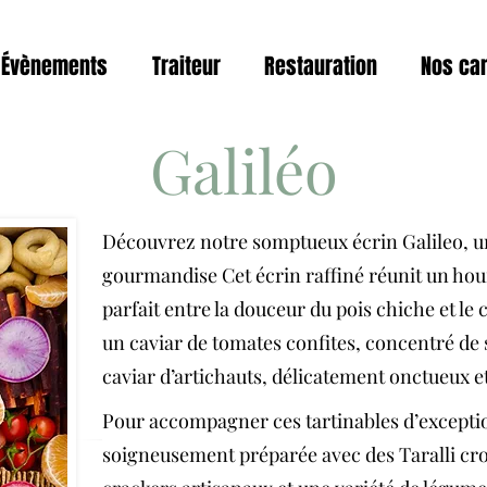
Évènements
Traiteur
Restauration
Nos ca
Galiléo
Découvrez notre somptueux écrin Galileo, une
gourmandise Cet écrin raffiné réunit un hou
parfait entre la douceur du pois chiche et le 
un caviar de tomates confites, concentré de s
caviar d’artichauts, délicatement onctueux 
Pour accompagner ces tartinables d’exceptio
soigneusement préparée avec des Taralli cro