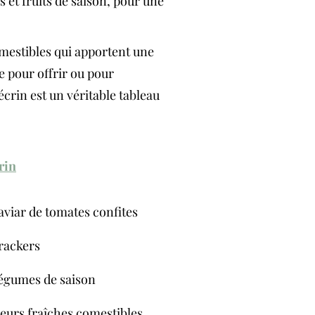
 et fruits de saison, pour une
omestibles qui apportent une
te pour offrir ou pour
rin est un véritable tableau
rin
aviar de tomates confites
rackers
égumes de saison
leurs fraîches comestibles