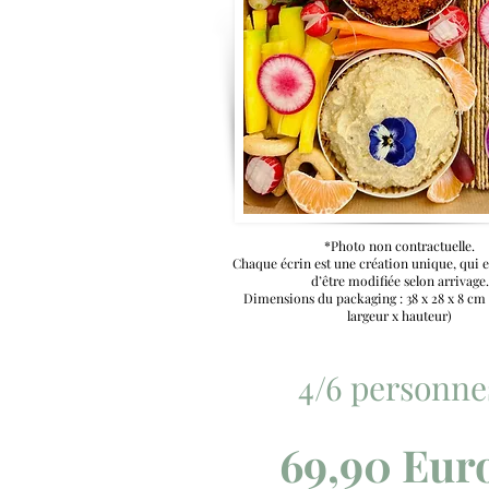
*Photo non contractuelle.
Chaque écrin est une création unique, qui e
d’être modifiée selon arrivage.
Dimensions du packaging : 38 x 28 x 8 cm
largeur x hauteur)
4/6 personne
69,90 Eur