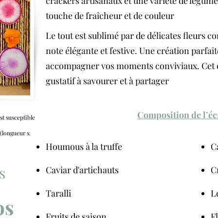
crackers artisanaux et une variété de légumes
touche de fraîcheur et de couleur
Le tout est sublimé par de délicates fleurs c
note élégante et festive. Une création parfai
accompagner vos moments conviviaux. Cet éc
gustatif à savourer et à partager
Composition de l’éc
st susceptible
 (longueur x
Houmous à la truffe
C
s
Caviar d'artichauts
C
Taralli
L
os
Fruits de saison
F